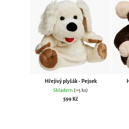
Hřejivý plyšák - Pejsek
H
Skladem
(>5 ks)
599 Kč
DO KOŠÍKU