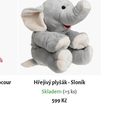
ocour
Hřejivý plyšák - Sloník
Skladem
(>5 ks)
599 Kč
DO KOŠÍKU