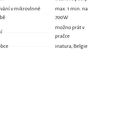
vání v mikrovlnné
max. 1 min. na
ubě
700W
možno prát v
í
pračce
obce
inatura, Belgie