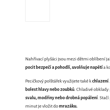
Nahřívací plyšáci jsou mezi dětmi oblíbení ja
pocit bezpečí a pohodlí, uvolňuje napětí
a k
Pecičkový polštářek využijete také k
chlazení
bolest hlavy nebo zoubků
. Chladivé obklady
svalu, modřiny nebo drobná popálení
. Stač
minut je vložit do
mrazáku.