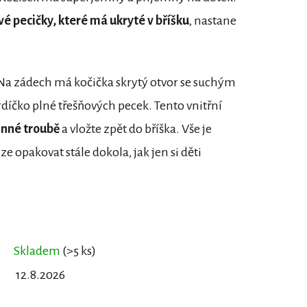
é pecičky, které má ukryté v bříšku
, nastane
 Na zádech má kočička skrytý otvor se suchým
díčko plné třešňových pecek. Tento vnitřní
lnné troubě
a vložte zpět do bříška. Vše je
lze opakovat stále dokola, jak jen si děti
Skladem
(>5 ks)
12.8.2026