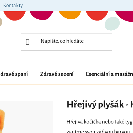
Kontakty
dravé spaní
Zdravé sezení
Esenciální a masážn
Hřejivý plyšák -
Hřejivá kočička nebo také tygří
zaujme svou zářivou barvou.