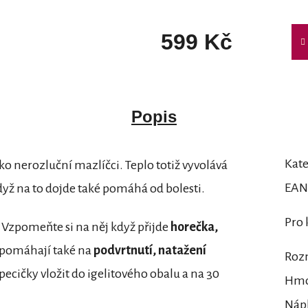
599 Kč
Měrná cena:
Popis
Kate
ko nerozluční mazlíčci. Teplo totiž vyvolává
EAN
dyž na to dojde také pomáhá od bolesti.
Pro
. Vzpomeňte si na něj když přijde
horečka,
 pomáhají také na
podvrtnutí, natažení
Roz
í pecičky vložit do igelitového obalu a na 30
Hmo
Náp