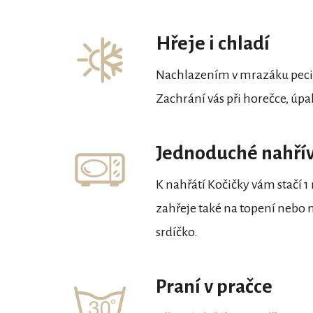
Hřeje i chladí
Nachlazením v mrazáku pecič
Zachrání vás při horečce, úp
Jednoduché nahří
K nahřátí Kočičky vám stačí 1
zahřeje také na topení nebo n
srdíčko.
Praní v pračce