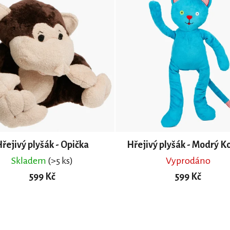
řejivý plyšák - Opička
Hřejivý plyšák - Modrý K
Skladem
(>5 ks)
Vyprodáno
599 Kč
599 Kč
DO KOŠÍKU