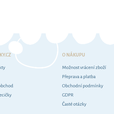
DO KOŠÍKU
DO KOŠÍKU
KY.CZ
O NÁKUPU
kty
Možnost vrácení zboží
Přeprava a platba
obchod
Obchodní podmínky
ecičky
GDPR
Časté otázky