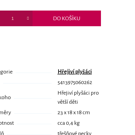
DO KOŠÍKU
gorie
Hřejiví plyšáci
5413975060262
Hřejiví plyšáci pro
 koho
větší děti
měry
23 x 18 x 18 cm
tnost
cca 0,4 kg
lň
třešňové pecky