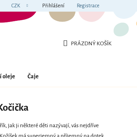
CZK
Přihlášení
Registrace
PRÁZDNÝ KOŠÍK
NÁKUPNÍ
KOŠÍK
í oleje
Čaje
 Kočička
k, jak ji některé děti nazývají, vás nejdříve
 Kožíšek má superjemný a příjemný na dotek.