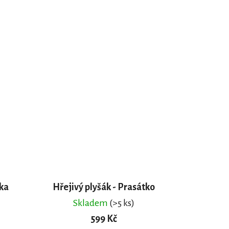
čka
Hřejivý plyšák - Prasátko
Skladem
(>5 ks)
599 Kč