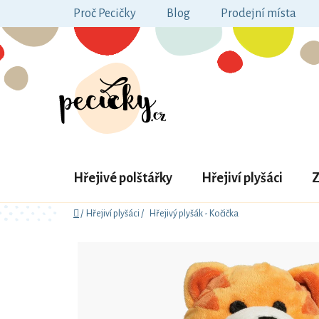
Přejít
Proč Pecičky
Blog
Prodejní místa
na
obsah
Hřejivé polštářky
Hřejiví plyšáci
Z
Domů
/
Hřejiví plyšáci
/
Hřejivý plyšák - Kočička