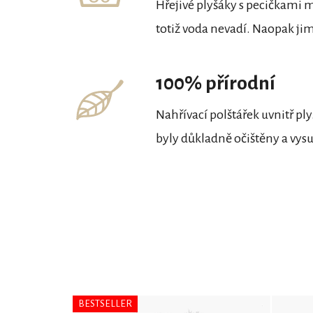
Hřejivé plyšáky s pecičkami 
totiž voda nevadí. Naopak jim
100% přírodní
Nahřívací polštářek uvnitř p
byly důkladně očištěny a vysu
BESTSELLER