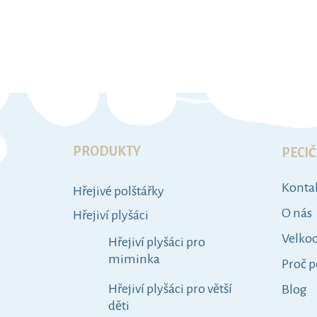
DO KOŠÍKU
Z
K
Přeskočit
á
a
p
kategorie
PECIČ
t
a
e
Konta
t
Hřejivé polštářky
g
í
o
O nás
Hřejiví plyšáci
r
Velko
i
Hřejiví plyšáci pro
e
miminka
Proč p
Hřejiví plyšáci pro větší
Blog
děti