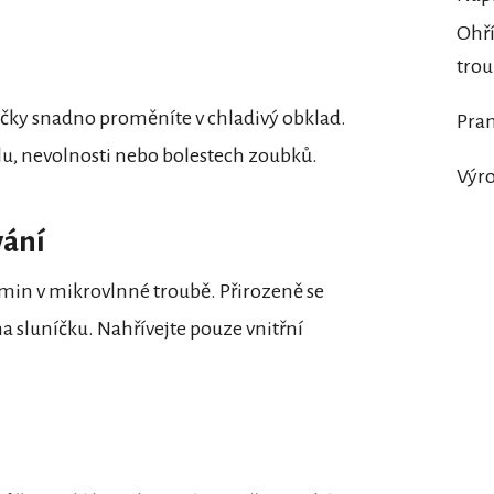
Ohří
tro
ky snadno proměníte v chladivý obklad.
Pran
alu, nevolnosti nebo bolestech zoubků.
Výr
vání
 min v mikrovlnné troubě. Přirozeně se
a sluníčku. Nahřívejte pouze vnitřní