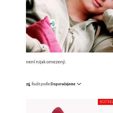
není nijak omezený.
Ř
Řadit podle:
Doporučujeme
a
z
V
e
BESTSE
ý
n
p
í