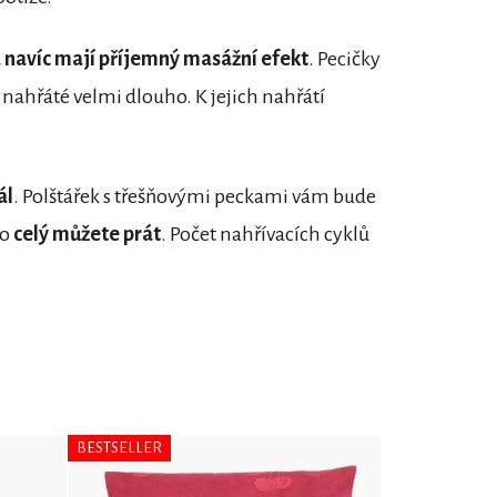
a navíc mají příjemný masážní efekt
. Pecičky
 nahřáté velmi dlouho. K jejich nahřátí
ál
. Polštářek s třešňovými peckami vám bude
ho
celý můžete prát
. Počet nahřívacích cyklů
BESTSELLER