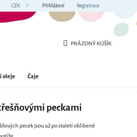
CZK
Přihlášení
Registrace
PRÁZDNÝ KOŠÍK
NÁKUPNÍ
KOŠÍK
í oleje
Čaje
 třešňovými peckami
ešňových pecek jsou už po staletí oblíbené
potíže
.