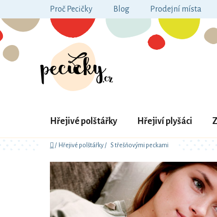
Přejít
Proč Pecičky
Blog
Prodejní místa
na
obsah
Hřejivé polštářky
Hřejiví plyšáci
Z
Domů
/
Hřejivé polštářky
/
S třešňovými peckami