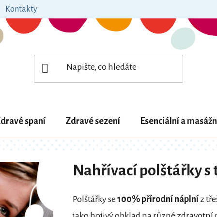
Kontakty
dravé spaní
Zdravé sezení
Esenciální a masážn
Nahřívací polštářky s
Polštářky se
100% přírodní náplní
z tř
jako hojivý obklad na různé
zdravotní 