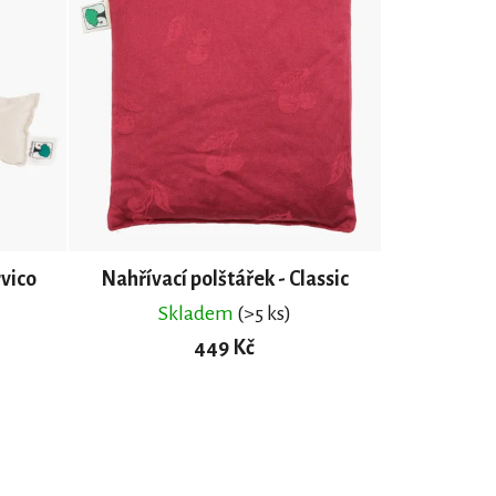
rvico
Nahřívací polštářek - Classic
Skladem
(>5 ks)
449 Kč
DO KOŠÍKU