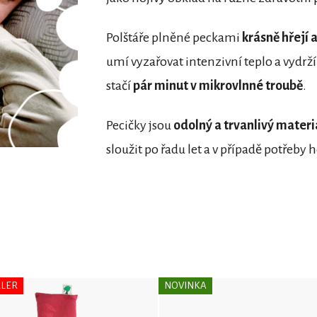
Polštáře plněné peckami
krásně hřejí 
umí vyzařovat intenzivní teplo a vydrží
stačí
pár minut v mikrovlnné troubě
.
Pecičky jsou
odolný a trvanlivý materi
sloužit po řadu let a v případě potřeby 
LLER
NOVINKA