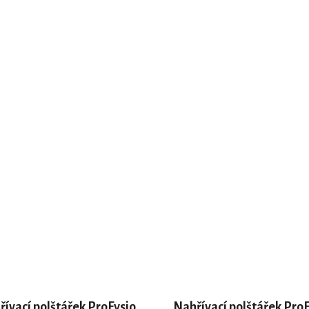
DO KOŠÍKU
DO KOŠÍKU
ívací polštářek ProFysio
Nahřívací polštářek Pro