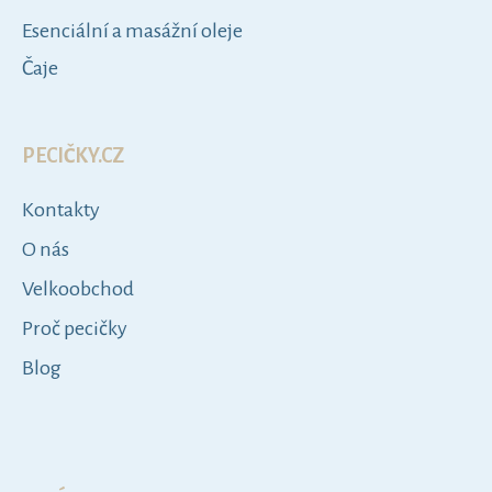
e
Esenciální a masážní oleje
Čaje
PECIČKY.CZ
Kontakty
O nás
Velkoobchod
Proč pecičky
Blog