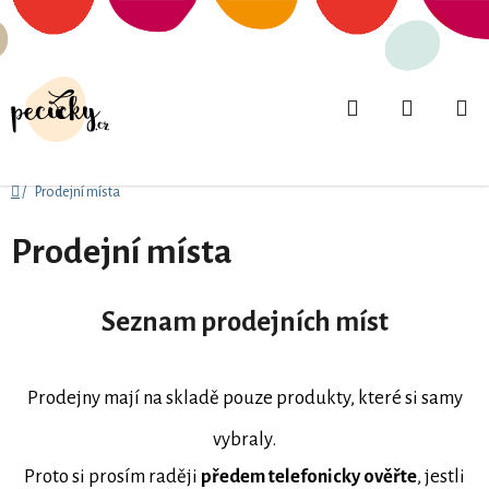
Přejít
na
obsah
Hledat
NÁKUPN
KOŠÍK
Domů
/
Prodejní místa
Prodejní místa
Seznam prodejních míst
Prodejny mají na skladě pouze produkty, které si samy
vybraly.
Proto si prosím raději
předem telefonicky ověřte
, jestli