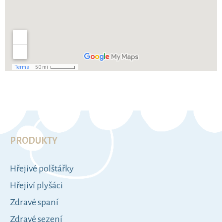
Z
á
p
K
a
a
t
t
Hřejivé polštářky
e
í
g
Hřejiví plyšáci
o
Zdravé spaní
r
i
Zdravé sezení