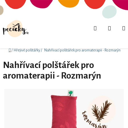
Přejít
na
obsah
Hledat
NÁKUP
KOŠÍK
Domů
/
Hřejivé polštářky
/
Nahřívací polštářek pro aromaterapii - Rozmarýn
Nahřívací polštářek pro
aromaterapii - Rozmarýn