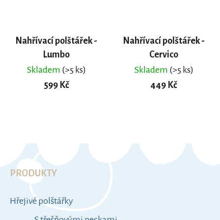
Nahřívací polštářek -
Nahřívací polštářek -
Lumbo
Cervico
Skladem
(>5 ks)
Skladem
(>5 ks)
599 Kč
449 Kč
DO KOŠÍKU
DO KOŠÍKU
Z
á
p
K
a
a
t
t
Hřejivé polštářky
e
í
g
S třešňovými peckami