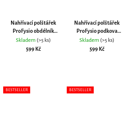
Nahřívací polštářek
Nahřívací polštářek
ProFysio obdélník
ProFysio podkova
(třešňové pecky)
(lněné semínko)
Skladem
(>5 ks)
Skladem
(>5 ks)
599 Kč
599 Kč
DO KOŠÍKU
DO KOŠÍKU
BESTSELLER
BESTSELLER