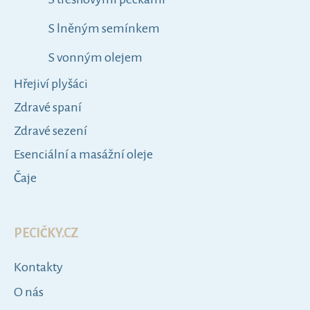
o
r
S lněným semínkem
i
e
S vonným olejem
Hřejiví plyšáci
Zdravé spaní
Zdravé sezení
Esenciální a masážní oleje
Čaje
PECIČKY.CZ
Kontakty
O nás