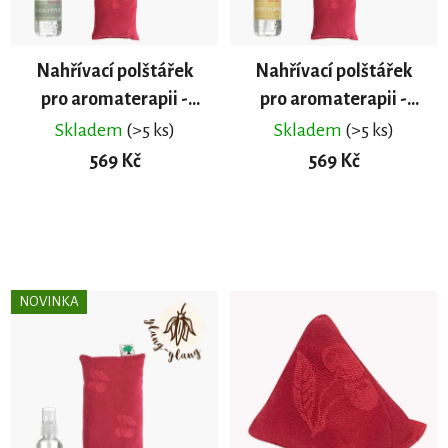
Nahřívací polštářek
Nahřívací polštářek
pro aromaterapii -
pro aromaterapii -
Eukalypt
Ylang - Ylang
Skladem
(>5 ks)
Skladem
(>5 ks)
569 Kč
569 Kč
DO KOŠÍKU
DO KOŠÍKU
NOVINKA