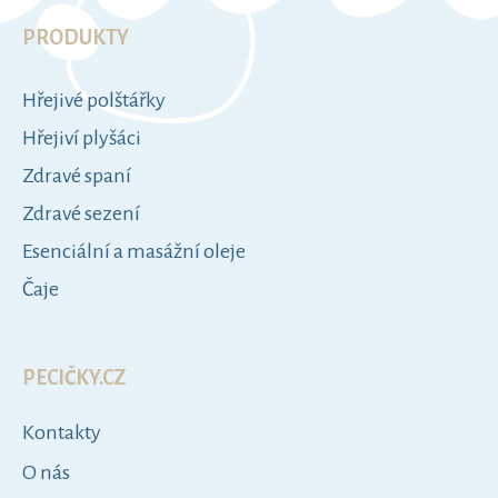
á
p
K
a
a
t
t
Hřejivé polštářky
e
í
g
Hřejiví plyšáci
o
Zdravé spaní
r
i
Zdravé sezení
e
Esenciální a masážní oleje
Čaje
PECIČKY.CZ
Kontakty
O nás