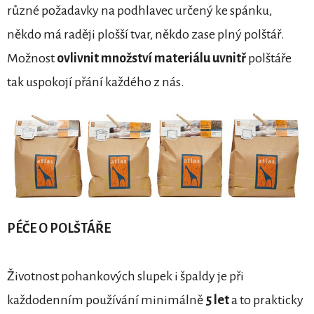
různé požadavky na podhlavec určený ke spánku,
někdo má raději plošší tvar, někdo zase plný polštář.
Možnost
ovlivnit množství materiálu uvnitř
polštáře
tak uspokojí přání každého z nás.
PÉČE O POLŠTÁŘE
Životnost pohankových slupek i špaldy je při
každodenním používání minimálně
5 let
a to prakticky