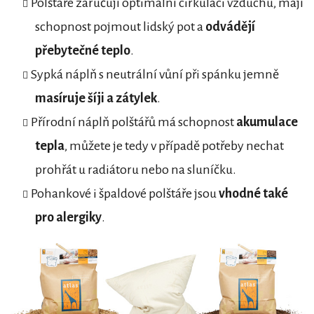
Polštáře zaručují optimální cirkulaci vzduchu, mají
schopnost pojmout lidský pot a
odvádějí
přebytečné teplo
.
Sypká náplň s neutrální vůní při spánku jemně
masíruje šíji a zátylek
.
Přírodní náplň polštářů má schopnost
akumulace
tepla
, můžete je tedy v případě potřeby nechat
prohřát u radiátoru nebo na sluníčku.
Pohankové i špaldové polštáře jsou
vhodné také
pro alergiky
.