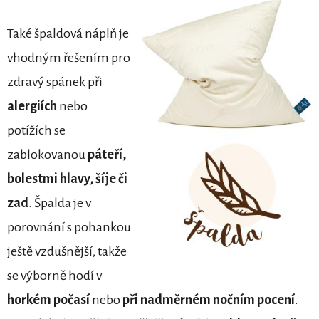
Také špaldová náplň je
vhodným řešením pro
zdravý spánek při
alergiích
nebo
potížích se
zablokovanou
páteří,
bolestmi hlavy, šíje či
zad
. Špalda je v
porovnání s pohankou
ještě vzdušnější, takže
se výborně hodí v
horkém počasí
nebo
při nadměrném nočním pocení
.