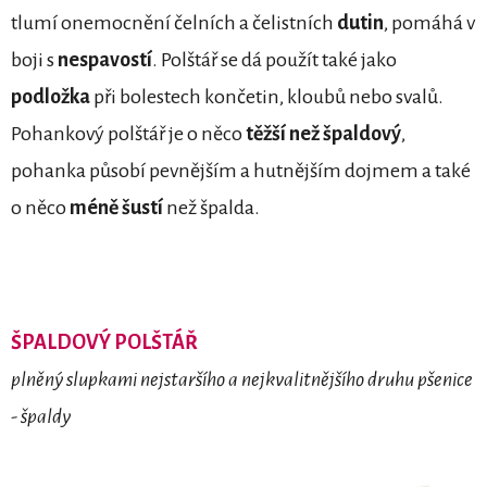
tlumí onemocnění čelních a čelistních
dutin
, pomáhá v
boji s
nespavostí
. Polštář se dá použít také jako
podložka
při bolestech končetin, kloubů nebo svalů.
Pohankový polštář je o něco
těžší než špaldový
,
pohanka působí pevnějším a hutnějším dojmem a také
o něco
méně šustí
než špalda.
ŠPALDOVÝ
POLŠTÁŘ
plněný slupkami nejstaršího a nejkvalitnějšího druhu pšenice
- špaldy