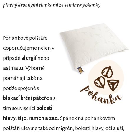
plněný drobnými slupkami ze semínek pohanky
Pohankové polštáře
doporučujeme nejen v
případě
alergií
nebo
astmatu
. Výborně
pomáhají také na
potíže spojené s
blokací krční páteře
a s
tím související
bolesti
hlavy, šíje, ramen a zad
. Spánek na pohankovém
polštáři ulevuje také od migrén, bolestí hlavy, očí a uší,