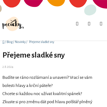
Přejít
na
obsah
Hledat
NÁKUPN
KOŠÍK
Domů
/
Blog
/
Novinky
/
Přejeme sladké sny
Přejeme sladké sny
2.8.2024
Budíte se ráno rozlámaní a unavení? Vrací se vám
bolesti hlavy a krční páteře?
Chcete si každou noc užívat kvalitní spánek?
Zkuste si pro změnu dát pod hlavu polštář plněný