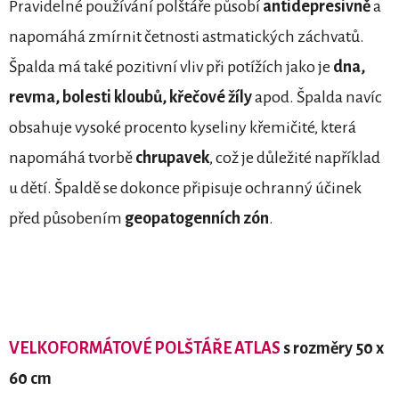
Pravidelné používání polštáře působí
antidepresivně
a
napomáhá zmírnit četnosti astmatických záchvatů.
Špalda má také pozitivní vliv při potížích jako je
dna,
revma, bolesti kloubů, křečové žíly
apod. Špalda navíc
obsahuje vysoké procento kyseliny křemičité, která
napomáhá tvorbě
chrupavek
, což je důležité například
u dětí. Špaldě se dokonce připisuje ochranný účinek
před působením
geopatogenních zón
.
VELKOFORMÁTOVÉ POLŠTÁŘE ATLAS
s rozměry 50 x
60 cm