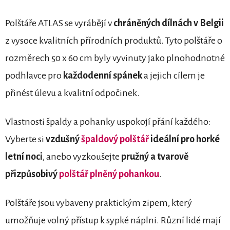
Polštáře ATLAS se vyrábějí v
chráněných dílnách v Belgii
z vysoce kvalitních přírodních produktů. Tyto polštáře o
rozměrech 50 x 60 cm byly vyvinuty jako plnohodnotné
podhlavce pro
každodenní spánek
a jejich cílem je
přinést úlevu a kvalitní odpočinek.
Vlastnosti špaldy a pohanky uspokojí přání každého:
Vyberte si
vzdušný
špaldový polštář
ideální pro horké
letní noci
, anebo vyzkoušejte
pružný a tvarově
přizpůsobivý
polštář plněný pohankou
.
Polštáře jsou vybaveny praktickým zipem, který
umožňuje volný přístup k sypké náplni. Různí lidé mají