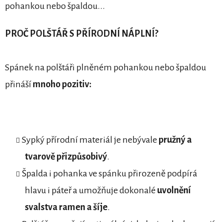
pohankou nebo špaldou...
PROČ POLŠTÁŘ S PŘÍRODNÍ NÁPLNÍ?
Spánek na polštáři plněném pohankou nebo špaldou
přináší
mnoho pozitiv:
Sypký přírodní materiál je nebývale
pružný a
tvarově přizpůsobivý
.
Špalda i pohanka ve spánku přirozeně podpírá
hlavu i páteř a umožňuje dokonalé
uvolnění
svalstva ramen a šíje
.