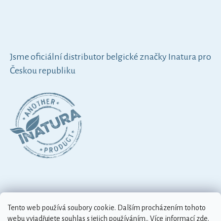
Jsme oficiální distributor belgické značky Inatura pro
Českou republiku
Tento web používá soubory cookie. Dalším procházením tohoto
Vytvořil Shoptet
webu vyjadřujete souhlas s jejich používáním.. Více informací
zde
.