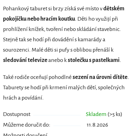
Pohankový taburet si brzy získá své místo v
dětském
pokojíčku nebo
hracím koutku
. Děti ho využijí při
prohlížení knížek, tvoření nebo skládání stavebnic.
Stejně tak se hodí při dovádění s kamarády a
sourozenci. Malé děti si pufy s oblibou přenáší k
sledování televize
anebo k
stolečku s pastelkami
.
Také rodiče oceňují pohodlné
sezení na úrovni dítěte
.
Taburety se hodí při krmení malých dětí, společných
hrách a povídání.
Dostupnost
Skladem
(>5 ks)
Můžeme doručit do:
11.8.2026
Možnosti doručení