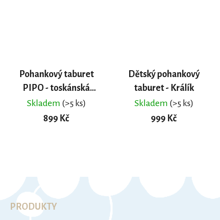
Pohankový taburet
Dětský pohankový
PIPO - toskánská
taburet - Králík
červená
Skladem
(>5 ks)
Skladem
(>5 ks)
899 Kč
999 Kč
DO KOŠÍKU
DO KOŠÍKU
Z
á
p
K
a