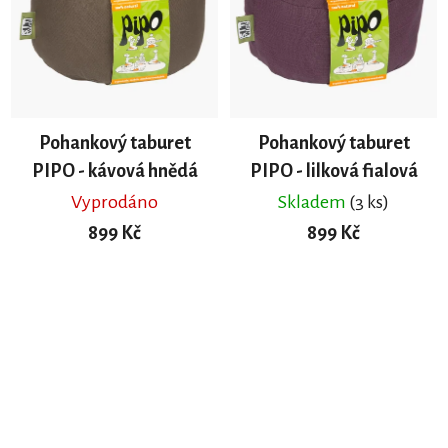
Pohankový taburet
Pohankový taburet
PIPO - kávová hnědá
PIPO - lilková fialová
Vyprodáno
Skladem
(3 ks)
899 Kč
899 Kč
DO KOŠÍKU