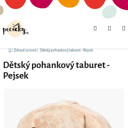
Přejít
na
obsah
Hledat
NÁKUP
KOŠÍK
Domů
/
Zdravé sezení
/
Dětský pohankový taburet - Pejsek
Dětský pohankový taburet -
Pejsek