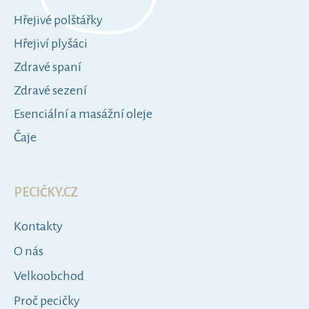
a
t
t
Hřejivé polštářky
e
í
g
Hřejiví plyšáci
o
Zdravé spaní
r
i
Zdravé sezení
e
Esenciální a masážní oleje
Čaje
PECIČKY.CZ
Kontakty
O nás
Velkoobchod
Proč pecičky